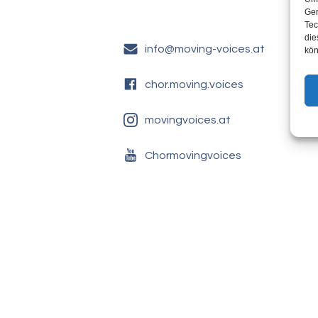
Ger
Tec
die
info@moving-voices.at
kön
chor.moving.voices
movingvoices.at
Chormovingvoices