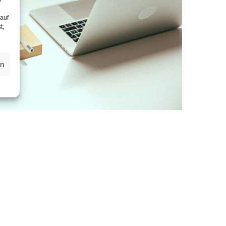
 auf
t,
en